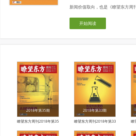
新闻价值取向，也是《瞭望东方周
开始阅读
2018年第35期
2018年第33期
瞭望东方周刊2018年第35期
瞭望东方周刊2018年第33期
瞭